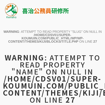
喜治
公務員
研修所
WARNING
: ATTEMPT TO READ PROPERTY "SLUG" ON NULL IN
/HOME/CDSV01/SUPER-
KOUMUIN.COM/PUBLIC_HTML/WP/WP-
CONTENT/THEMES/KIJI/BLOCKS/TITLE.PHP
ON LINE
27
WARNING
: ATTEMPT TO
READ PROPERTY
"NAME" ON NULL IN
/HOME/CDSV01/SUPER-
KOUMUIN.COM/PUBLIC_
CONTENT/THEMES/KIJI/
ON LINE
27