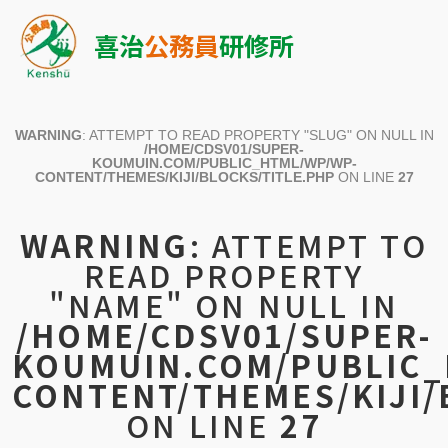
喜治
公務員
研修所
WARNING
: ATTEMPT TO READ PROPERTY "SLUG" ON NULL IN
/HOME/CDSV01/SUPER-
KOUMUIN.COM/PUBLIC_HTML/WP/WP-
CONTENT/THEMES/KIJI/BLOCKS/TITLE.PHP
ON LINE
27
WARNING
: ATTEMPT TO
READ PROPERTY
"NAME" ON NULL IN
/HOME/CDSV01/SUPER-
KOUMUIN.COM/PUBLIC_
CONTENT/THEMES/KIJI/
ON LINE
27