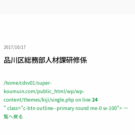
2017/10/17
品川区総務部人材課研修係
/home/cdsv01/super-
koumuin.com/public_html/wp/wp-
content/themes/kiji/single.php on line
24
" class="c-btn outline--primary round me-0 w-100"> 一
覧へ戻る