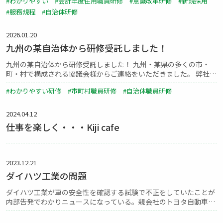
#わかりやすい #会計年度任用職員研修 #意識改革研修 #新規採用
「服務規程違反によるトラブルを未然に防ぎたいが、研...
#服務規程 #自治体研修
2026.01.20
九州の某自治体から研修受託しました！
九州の某自治体から研修受託しました！ 九州・某県の多くの市・
町・村で構成される協議会様からご連絡をいただきました。 弊社の
「わかりやすい」というフレーズが気になったそうです。わざわざ
#わかりやすい研修 #市町村職員研修 #自治体職員研修
遠く、東京・新宿の喜治公務員研修所の声をかけ...
2024.04.12
仕事を楽しく・・・Kiji cafe
2023.12.21
ダイハツ工業の問題
ダイハツ工業が車の安全性を確認する試験で不正をしていたことが
内部告発でわかりニュースになっている。親会社のトヨタ自動車か
らの期待を受けて開発現場は過度な納期の短縮に動いた。調査にあ
たった第三者委員会の弁護士によれば、「不正が発生した大きな...