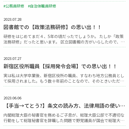
の研修と聞くと「難しそう」「苦痛」「地獄」と臨んでくる受講生
#公務員研修 #自治体職員研修
も多い。 たしかに、法律の条文を読...
2023.07.28
図書館での【政策法務研修】の思い出！！
研修をはじめてまだ４、5年の頃だったでしょうか。 たしか「政策
法務研修」だったと思います。 区立図書館の方がいらしたので、日
頃から疑問に思っていたことをぶつけてみました。 その「疑問」に
ついてお話しする前に、私が学生時代...
2023.07.27
新宿区役所職員【採用発令会場】での思い出！！
実は私は大学卒業後、新宿区役所の職員、すなわち地方公務員とし
て採用されました。もう数十年前のことなので、そのときいただい
たであろう発令の書面は手元にはありませんが、しかし、その発令
式（もしかしたら「任命式」だったかもしれません）はよく覚え...
2023.06.06
【手当→てとう?】条文の読み方、法律用語の使い方
は正確に！！
内閣総理大臣の秘書官を務めるご子息が、総理大臣公邸で不適切な
行動をして総理秘書官を辞職した問題で野党議員が国会で総理大臣
を追及している場面をテレビのニュースで見ました。6月1日に辞職