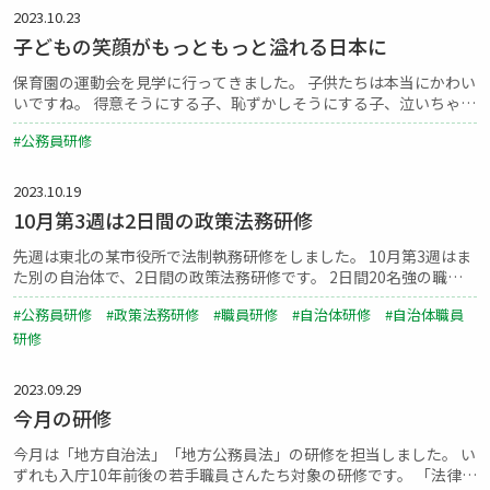
2023.10.23
子どもの笑顔がもっともっと溢れる日本に
保育園の運動会を見学に行ってきました。 子供たちは本当にかわい
いですね。 得意そうにする子、恥ずかしそうにする子、泣いちゃう
子、 みんなみんな元気です。 ママさん、パパさん、ばあば、じい
#公務員研修
じも楽しそうで 会場に...
2023.10.19
10月第3週は2日間の政策法務研修
先週は東北の某市役所で法制執務研修をしました。 10月第3週はま
た別の自治体で、2日間の政策法務研修です。 2日間20名強の職員
のみなさんに研修します。みなさんの真剣な眼差しがとても嬉しい
#公務員研修 #政策法務研修 #職員研修 #自治体研修 #自治体職員
です。時にグルー...
研修
2023.09.29
今月の研修
今月は「地方自治法」「地方公務員法」の研修を担当しました。 い
ずれも入庁10年前後の若手職員さんたち対象の研修です。 「法律」