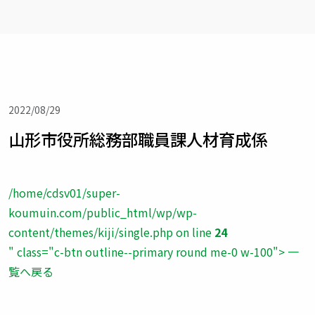
2022/08/29
山形市役所総務部職員課人材育成係
/home/cdsv01/super-
koumuin.com/public_html/wp/wp-
content/themes/kiji/single.php on line
24
" class="c-btn outline--primary round me-0 w-100"> 一
覧へ戻る