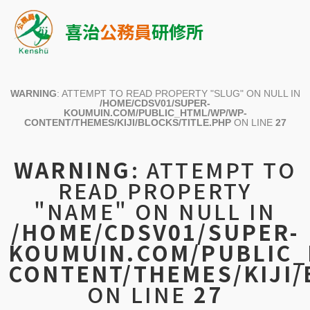
喜治
公務員
研修所
WARNING
: ATTEMPT TO READ PROPERTY "SLUG" ON NULL IN
/HOME/CDSV01/SUPER-
KOUMUIN.COM/PUBLIC_HTML/WP/WP-
CONTENT/THEMES/KIJI/BLOCKS/TITLE.PHP
ON LINE
27
WARNING
: ATTEMPT TO
READ PROPERTY
"NAME" ON NULL IN
/HOME/CDSV01/SUPER-
KOUMUIN.COM/PUBLIC_
CONTENT/THEMES/KIJI/
ON LINE
27