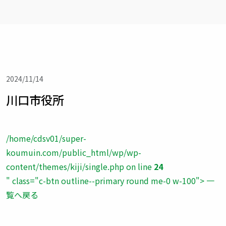
2024/11/14
川口市役所
/home/cdsv01/super-
koumuin.com/public_html/wp/wp-
content/themes/kiji/single.php on line
24
" class="c-btn outline--primary round me-0 w-100"> 一
覧へ戻る