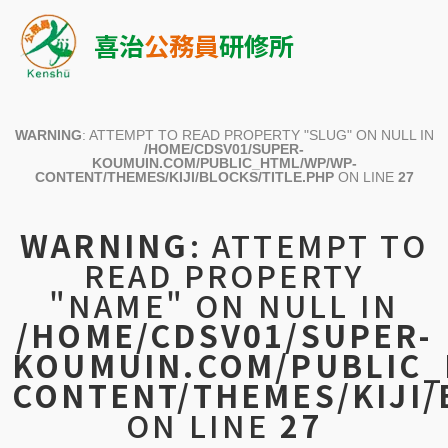
喜治
公務員
研修所
WARNING
: ATTEMPT TO READ PROPERTY "SLUG" ON NULL IN
/HOME/CDSV01/SUPER-
KOUMUIN.COM/PUBLIC_HTML/WP/WP-
CONTENT/THEMES/KIJI/BLOCKS/TITLE.PHP
ON LINE
27
WARNING
: ATTEMPT TO
READ PROPERTY
"NAME" ON NULL IN
/HOME/CDSV01/SUPER-
KOUMUIN.COM/PUBLIC_
CONTENT/THEMES/KIJI/
ON LINE
27