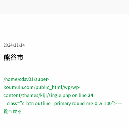
2024/11/14
熊谷市
/home/cdsv01/super-
koumuin.com/public_html/wp/wp-
content/themes/kiji/single.php on line
24
" class="c-btn outline--primary round me-0 w-100"> 一
覧へ戻る