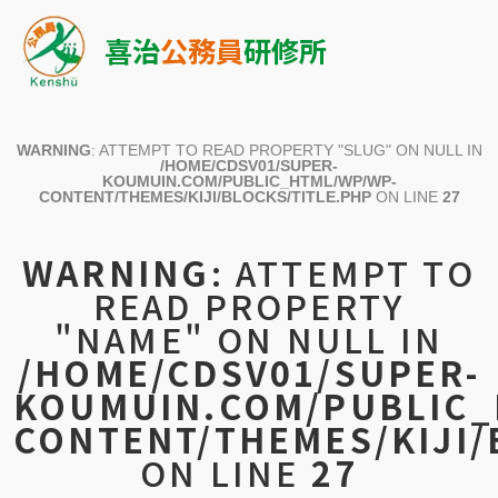
喜治
公務員
研修所
WARNING
: ATTEMPT TO READ PROPERTY "SLUG" ON NULL IN
/HOME/CDSV01/SUPER-
KOUMUIN.COM/PUBLIC_HTML/WP/WP-
CONTENT/THEMES/KIJI/BLOCKS/TITLE.PHP
ON LINE
27
WARNING
: ATTEMPT TO
READ PROPERTY
"NAME" ON NULL IN
/HOME/CDSV01/SUPER-
KOUMUIN.COM/PUBLIC_
CONTENT/THEMES/KIJI/
ON LINE
27