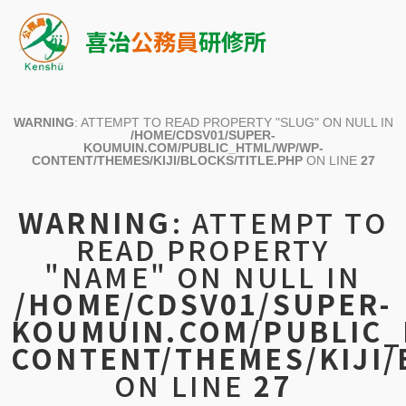
喜治
公務員
研修所
WARNING
: ATTEMPT TO READ PROPERTY "SLUG" ON NULL IN
/HOME/CDSV01/SUPER-
KOUMUIN.COM/PUBLIC_HTML/WP/WP-
CONTENT/THEMES/KIJI/BLOCKS/TITLE.PHP
ON LINE
27
WARNING
: ATTEMPT TO
READ PROPERTY
"NAME" ON NULL IN
/HOME/CDSV01/SUPER-
KOUMUIN.COM/PUBLIC_
CONTENT/THEMES/KIJI/
ON LINE
27