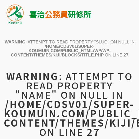
喜治
公務員
研修所
WARNING
: ATTEMPT TO READ PROPERTY "SLUG" ON NULL IN
/HOME/CDSV01/SUPER-
KOUMUIN.COM/PUBLIC_HTML/WP/WP-
CONTENT/THEMES/KIJI/BLOCKS/TITLE.PHP
ON LINE
27
WARNING
: ATTEMPT TO
READ PROPERTY
"NAME" ON NULL IN
/HOME/CDSV01/SUPER-
KOUMUIN.COM/PUBLIC_
CONTENT/THEMES/KIJI/
ON LINE
27