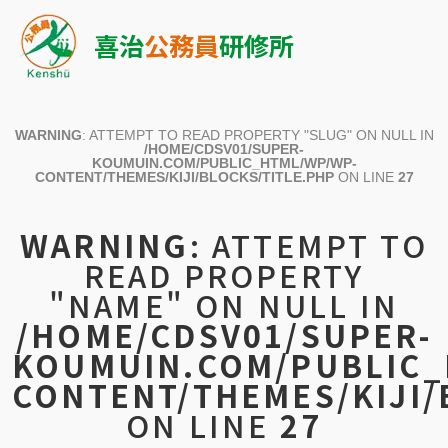
喜治
公務員
研修所
WARNING
: ATTEMPT TO READ PROPERTY "SLUG" ON NULL IN
/HOME/CDSV01/SUPER-
KOUMUIN.COM/PUBLIC_HTML/WP/WP-
CONTENT/THEMES/KIJI/BLOCKS/TITLE.PHP
ON LINE
27
WARNING
: ATTEMPT TO
READ PROPERTY
"NAME" ON NULL IN
/HOME/CDSV01/SUPER-
KOUMUIN.COM/PUBLIC_
CONTENT/THEMES/KIJI/
ON LINE
27