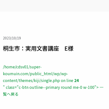
2023/10/19
桐生市：実用文書講座 E様
/home/cdsv01/super-
koumuin.com/public_html/wp/wp-
content/themes/kiji/single.php on line
24
" class="c-btn outline--primary round me-0 w-100"> 一
覧へ戻る